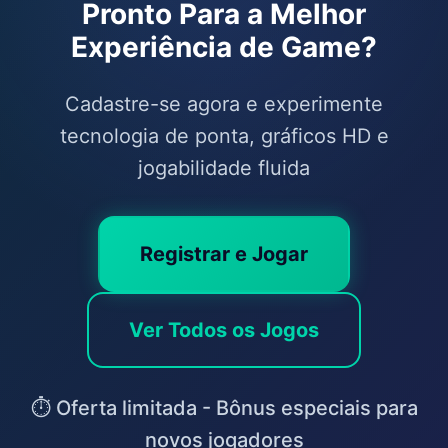
Pronto Para a Melhor
Experiência de Game?
Cadastre-se agora e experimente
tecnologia de ponta, gráficos HD e
jogabilidade fluida
Registrar e Jogar
Ver Todos os Jogos
⏱️ Oferta limitada - Bônus especiais para
novos jogadores