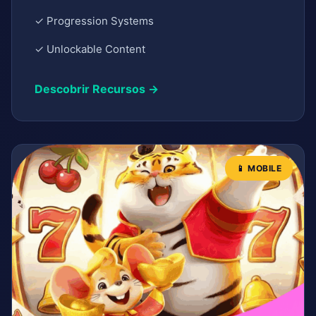
✓ Progression Systems
✓ Unlockable Content
Descobrir Recursos →
📱 MOBILE