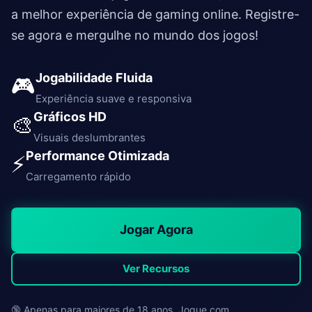
a melhor experiência de gaming online. Registre-
se agora e mergulhe no mundo dos jogos!
Jogabilidade Fluida
🎮
Experiência suave e responsiva
Gráficos HD
🎨
Visuais deslumbrantes
Performance Otimizada
⚡
Carregamento rápido
Jogar Agora
Ver Recursos
🔞 Apenas para maiores de 18 anos. Jogue com