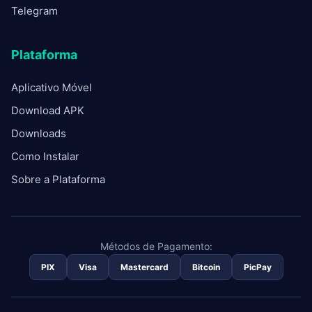
Telegram
Plataforma
Aplicativo Móvel
Download APK
Downloads
Como Instalar
Sobre a Plataforma
Métodos de Pagamento:
PIX
Visa
Mastercard
Bitcoin
PicPay