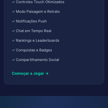
✓ Controles Touch Otimizados
✓ Modo Paisagem e Retrato
✓ Notificações Push
✓ Chat em Tempo Real
✓ Rankings e Leaderboards
✓ Conquistas e Badges
✓ Compartilhamento Social
Começar a Jogar →