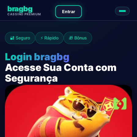
bragbg
Entrar
CASSINO PREMIUM
🔐 Seguro
⚡ Rápido
🎁 Bônus
Login bragbg
Acesse Sua Conta com
Segurança