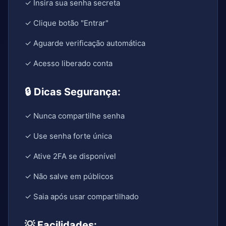
✓ Insira sua senha secreta
✓ Clique botão "Entrar"
✓ Aguarde verificação automática
✓ Acesso liberado conta
🔒 Dicas Segurança:
✓ Nunca compartilhe senha
✓ Use senha forte única
✓ Ative 2FA se disponível
✓ Não salve em públicos
✓ Saia após usar compartilhado
💡 Facilidades: