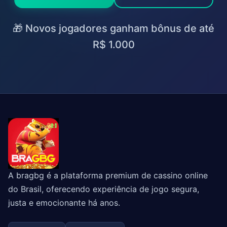
🎁 Novos jogadores ganham bônus de até
R$ 1.000
A bragbg é a plataforma premium de cassino online
do Brasil, oferecendo experiência de jogo segura,
justa e emocionante há anos.