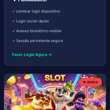
✓ Lembrar login dispositivo
✓ Login social rápido
✓ Acesso biométrico mobile
✓ Sessão persistente segura
Fazer Login Agora →
🔑 SENHA