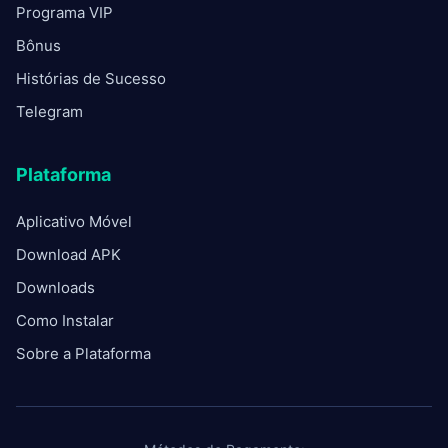
Programa VIP
Bônus
Histórias de Sucesso
Telegram
Plataforma
Aplicativo Móvel
Download APK
Downloads
Como Instalar
Sobre a Plataforma