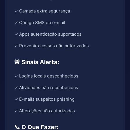
✓ Camada extra segurança
✓ Código SMS ou e-mail
✓ Apps autenticação suportados
✓ Prevenir acessos não autorizados
🚨 Sinais Alerta:
✓ Logins locais desconhecidos
✓ Atividades não reconhecidas
✓ E-mails suspeitos phishing
✓ Alterações não autorizadas
📞 O Que Fazer: