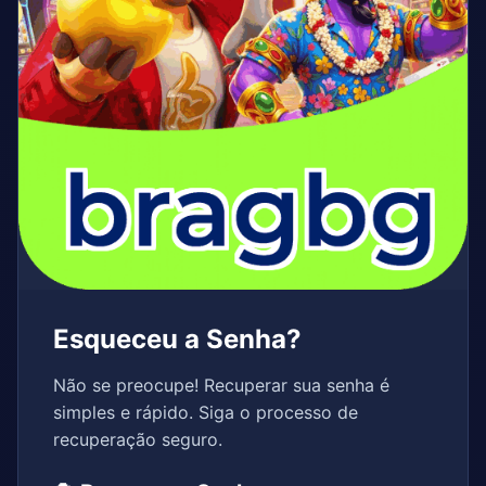
Esqueceu a Senha?
Não se preocupe! Recuperar sua senha é
simples e rápido. Siga o processo de
recuperação seguro.