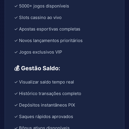
✓ 5000+ jogos disponíveis
✓ Slots cassino ao vivo
✓ Apostas esportivas completas
✓ Novos lançamentos prioritários
✓ Jogos exclusivos VIP
💰 Gestão Saldo:
✓ Visualizar saldo tempo real
✓ Histórico transações completo
✓ Depósitos instantâneos PIX
✓ Saques rápidos aprovados
✓ Bônus ativos disponíveis