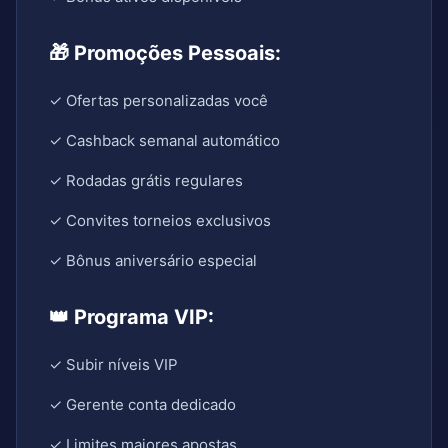
🎁 Promoções Pessoais:
✓ Ofertas personalizadas você
✓ Cashback semanal automático
✓ Rodadas grátis regulares
✓ Convites torneios exclusivos
✓ Bônus aniversário especial
👑 Programa VIP:
✓ Subir níveis VIP
✓ Gerente conta dedicado
✓ Limites maiores apostas